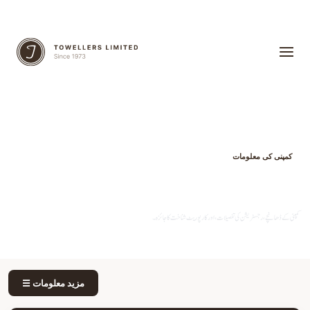
کمپنی کی معلومات
کمپنی کا پروفائل
کمپنی کے ڈھانچے، رجسٹریشن کی تفصیلات، اور کارپوریٹ شناخت کا جائزہ۔
☰ مزید معلومات